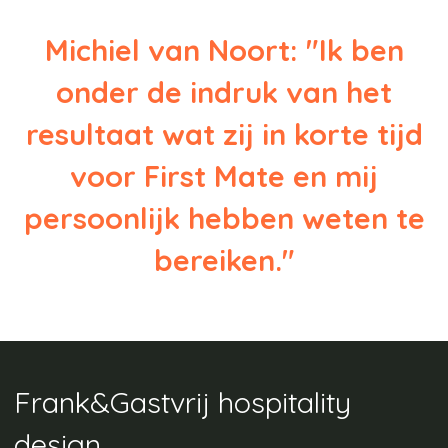
Michiel van Noort: "Ik ben
onder de indruk van het
resultaat wat zij in korte tijd
voor First Mate en mij
persoonlijk hebben weten te
bereiken."
Frank&Gastvrij hospitality
design